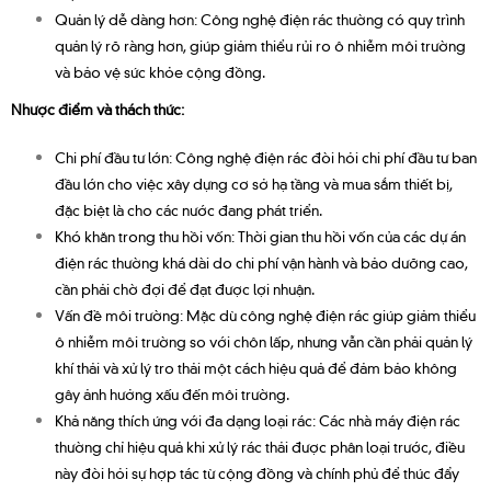
Quản lý dễ dàng hơn: Công nghệ điện rác thường có quy trình
quản lý rõ ràng hơn, giúp giảm thiểu rủi ro ô nhiễm môi trường
và bảo vệ sức khỏe cộng đồng.
Nhược điểm và thách thức:
Chi phí đầu tư lớn: Công nghệ điện rác đòi hỏi chi phí đầu tư ban
đầu lớn cho việc xây dựng cơ sở hạ tầng và mua sắm thiết bị,
đặc biệt là cho các nước đang phát triển.
Khó khăn trong thu hồi vốn: Thời gian thu hồi vốn của các dự án
điện rác thường khá dài do chi phí vận hành và bảo dưỡng cao,
cần phải chờ đợi để đạt được lợi nhuận.
Vấn đề môi trường: Mặc dù công nghệ điện rác giúp giảm thiểu
ô nhiễm môi trường so với chôn lấp, nhưng vẫn cần phải quản lý
khí thải và xử lý tro thải một cách hiệu quả để đảm bảo không
gây ảnh hưởng xấu đến môi trường.
Khả năng thích ứng với đa dạng loại rác: Các nhà máy điện rác
thường chỉ hiệu quả khi xử lý rác thải được phân loại trước, điều
này đòi hỏi sự hợp tác từ cộng đồng và chính phủ để thúc đẩy