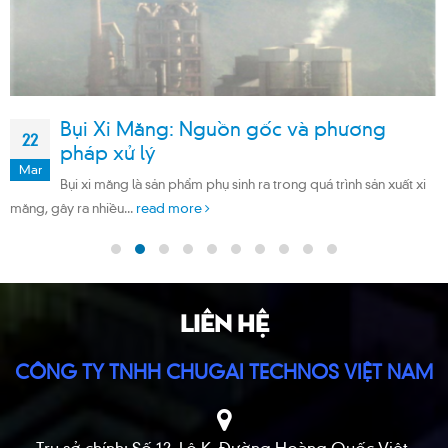
Bụi Xi Măng: Nguồn gốc và phương
22
pháp xử lý
Mar
Bụi xi măng là sản phẩm phụ sinh ra trong quá trình sản xuất xi
măng, gây ra nhiều...
read more
LIÊN HỆ
CÔNG TY TNHH CHUGAI TECHNOS VIỆT NAM
Trụ sở chính: Số 12, Lô K, Đường Hoàng Quốc Việt,