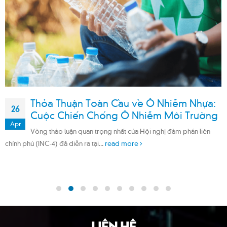
Thỏa Thuận Toàn Cầu về Ô Nhiễm Nhựa:
26
Cuộc Chiến Chống Ô Nhiễm Môi Trường
Apr
Vòng thảo luận quan trọng nhất của Hội nghị đàm phán liên
chính phủ (INC-4) đã diễn ra tại...
read more
LIÊN HỆ