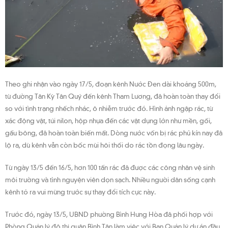
Theo ghi nhận vào ngày 17/5, đoạn kênh Nước Đen dài khoảng 500m,
từ đường Tân Kỳ Tân Quý đến kênh Tham Lương, đã hoàn toàn thay đổi
so với tình trạng nhếch nhác, ô nhiễm trước đó. Hình ảnh ngập rác, từ
xác động vật, túi nilon, hộp nhựa đến các vật dụng lớn như mền, gối,
gấu bông, đã hoàn toàn biến mất. Dòng nước vốn bị rác phủ kín nay đã
lộ ra, dù kênh vẫn còn bốc mùi hôi thối do rác tồn đọng lâu ngày.
Từ ngày 13/5 đến 16/5, hơn 100 tấn rác đã được các công nhân vệ sinh
môi trường và tình nguyện viên dọn sạch. Nhiều người dân sống cạnh
kênh tỏ ra vui mừng trước sự thay đổi tích cực này.
Trước đó, ngày 13/5, UBND phường Bình Hưng Hòa đã phối hợp với
Phòng Quản lý đô thị quận Bình Tân làm việc với Ban Quản lý dự án đầu