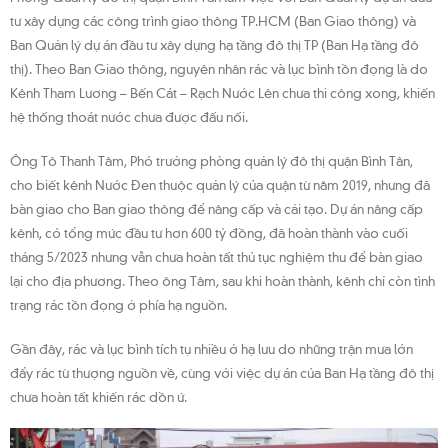
tư xây dựng các công trình giao thông TP.HCM (Ban Giao thông) và
Ban Quản lý dự án đầu tư xây dựng hạ tầng đô thị TP (Ban Hạ tầng đô
thị). Theo Ban Giao thông, nguyên nhân rác và lục bình tồn đọng là do
Kênh Tham Lương – Bến Cát – Rạch Nước Lên chưa thi công xong, khiến
hệ thống thoát nước chưa được đấu nối.
Ông Tô Thanh Tâm, Phó trưởng phòng quản lý đô thị quận Bình Tân,
cho biết kênh Nước Đen thuộc quản lý của quận từ năm 2019, nhưng đã
bàn giao cho Ban giao thông để nâng cấp và cải tạo. Dự án nâng cấp
kênh, có tổng mức đầu tư hơn 600 tỷ đồng, đã hoàn thành vào cuối
tháng 5/2023 nhưng vẫn chưa hoàn tất thủ tục nghiệm thu để bàn giao
lại cho địa phương. Theo ông Tâm, sau khi hoàn thành, kênh chỉ còn tình
trạng rác tồn đọng ở phía hạ nguồn.
Gần đây, rác và lục bình tích tụ nhiều ở hạ lưu do những trận mưa lớn
đẩy rác từ thượng nguồn về, cùng với việc dự án của Ban Hạ tầng đô thị
chưa hoàn tất khiến rác dồn ứ.