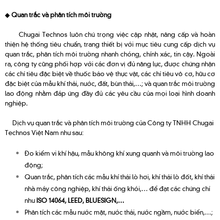
◆
Quan trắc và p
hân tích môi trườ
ng
Chugai Technos luôn chú trọng việc cập nhật, nâng cấp và hoàn
thiện hệ thống tiêu chuẩn, trang thiết bị với mục tiêu cung cấp dịch vụ
quan trắc, phân tích môi trường nhanh chóng, chính xác, tin cậy. Ngoài
ra, công ty cũng phối hợp với các đơn vị đủ năng lực, được chứng nhận
các chỉ tiêu đặc biệt về thuốc bảo vệ thực vật, các chỉ tiêu vô cơ, hữu cơ
đặc biệt của mẫu khí thải, nước, đất, bùn thải,…; và quan trắc môi trường
lao động nhằm đáp ứng đầy đủ các yêu cầu của mọi loại hình doanh
nghiệp.
Dịch vụ quan trắc và phân tích môi trường của Công ty TNHH Chugai
Technos Việt Nam như sau:
Đo kiểm vi khí hậu, mẫu không khí xung quanh và môi trường lao
động;
Quan trắc, phân tích các mẫu khí thải lò hơi, khí thải lò đốt, khí thải
nhà máy công nghiệp, khí thải ống khói,… để đạt các chứng chỉ
như
ISO 14064, LEED, BLUESIGN,…
Phân tích các mẫu nước mặt, nước thải, nước ngầm, nước biển,…;