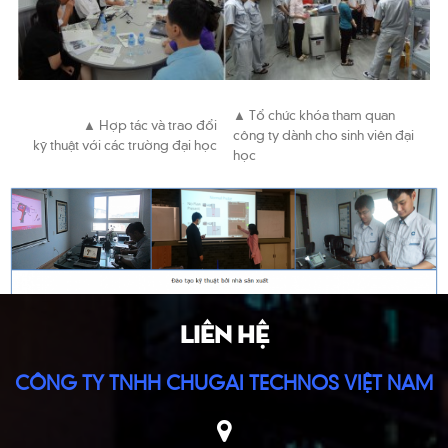
▲ Tổ chức khóa tham quan
▲ Hợp tác và trao đổi
công ty dành cho sinh viên đại
kỹ thuật với các trường đại học
học
LIÊN HỆ
CÔNG TY TNHH CHUGAI TECHNOS VIỆT NAM