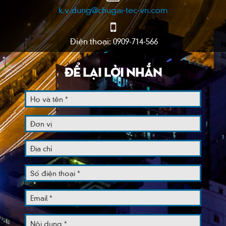
k.v.dung@chugai-tec-vn.com
Điện thoại: 0909-714-566
ĐỂ LẠI LỜI NHẮN