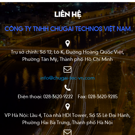
dụng khác khác như máy phân tích NH
,…
3
LIÊN HỆ
CÔNG TY TNHH CHUGAI TECHNOS VIỆT NAM
Trụ sở chính: Số 12, Lô K, Đường Hoàng Quốc Việt,
Phường Tân Mỹ, Thành phố Hồ Chí Minh
info@chugai-tec-vn.com
Điện thoại: 028-3620-9222 Fax: 028-3620-9285
VP Hà Nội: Lầu 4, Tòa nhà HDI Tower, Số 55 Lê Đại Hành,
Phường Hai Bà Trưng, Thành phố Hà Nội