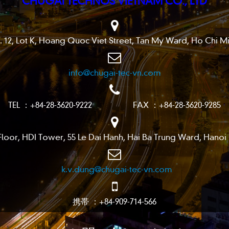
 Lot K, Hoang Quoc Viet Street, Tan My Ward, Ho Chi Min
info@chugai-tec-vn.com
TEL ：+84-28-3620-9222 FAX ：+84-28-3620-9285
or, HDI Tower, 55 Le Dai Hanh, Hai Ba Trung Ward, Hanoi 
k.v.dung@chugai-tec-vn.com
携帯 ：+84-909-714-566