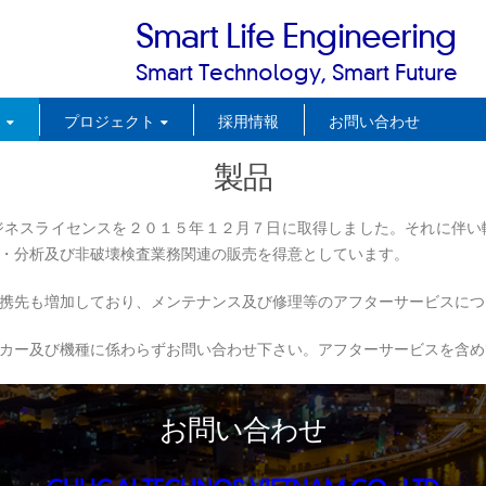
Smart Life Engineering
Smart Technology, Smart Future
品
プロジェクト
採用情報
お問い合わせ
製品
ジネスライセンスを２０１５年１２月７日に取得しました。それに伴い
・分析及び非破壊検査業務関連の販売を得意としています。
携先も増加しており、メンテナンス及び修理等のアフターサービスにつ
カー及び機種に係わらずお問い合わせ下さい。アフターサービスを含め
お問い合わせ
CHUGAI TECHNOS VIETNAM CO., LTD