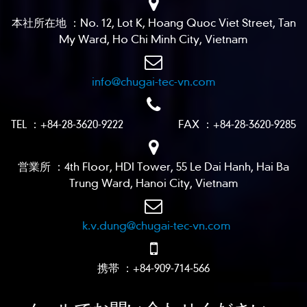
本社所在地 ：No. 12, Lot K, Hoang Quoc Viet Street, Tan
My Ward, Ho Chi Minh City, Vietnam
info@chugai-tec-vn.com
TEL ：+84-28-3620-9222 FAX ：+84-28-3620-9285
営業所 ：4th Floor, HDI Tower, 55 Le Dai Hanh, Hai Ba
Trung Ward, Hanoi City, Vietnam
k.v.dung@chugai-tec-vn.com
携帯 ：+84-909-714-566