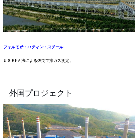
フォルモサ
・
ハティン
・
スチール
ＵＳＥPＡ法による煙突で排ガス測定。
外国プロジェクト