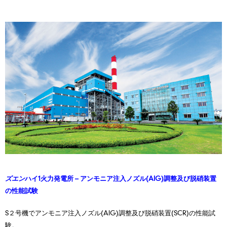
ズエン
ハイ1火力発電所 – アンモニア注⼊ノズル(AIG)調整及び脱硝装置
の性能試験
S２号機でアンモニア注⼊ノズル(AIG)調整及び脱硝装置(SCR)の性能試
験。