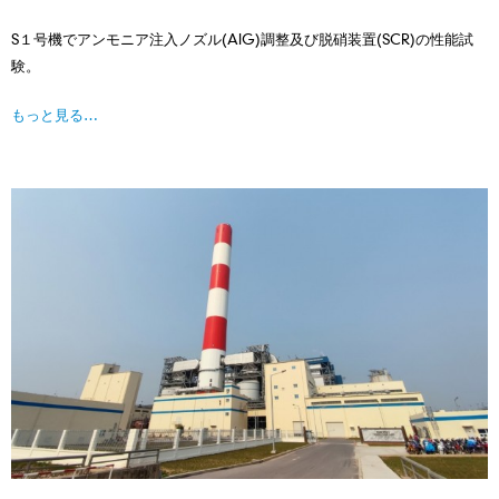
S１号機でアンモニア注⼊ノズル(AIG)調整及び脱硝装置(SCR)の性能試
験。
もっと見る…