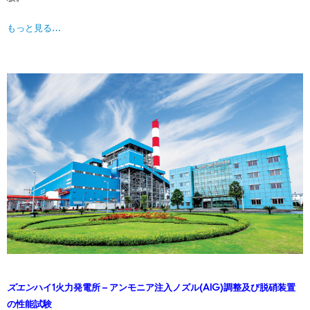
もっと見る…
ズエン
ハイ1火力発電所 – アンモニア注⼊ノズル(AIG)調整及び脱硝装置
の性能試験