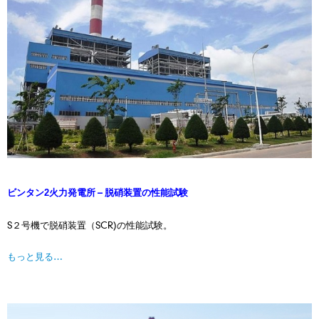
火力発電所 – 脱硝装置の性能試験
ビンタン2
S２号機で脱硝装置（SCR)の性能試験。
もっと見る…