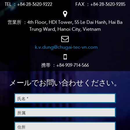
TEL ：+84-28-3620-9222 FAX ：+84-28-3620-9285
営業所 ：4th Floor, HDI Tower, 55 Le Dai Hanh, Hai Ba
Trung Ward, Hanoi City, Vietnam
k.v.dung@chugai-tec-vn.com
携帯 ：+84-909-714-566
メールでお問い合わせください。