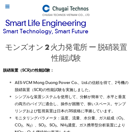
Smart Life Engineering
Smart Technology, Smart Future
モンズオン 2 火力発電所 ー 脱硝装置
性能試験
脱硝装置（SCR)の性能試験：
AES-VCM Mong Duong Power Co.、Ltd.の信頼を得て、2号機の
脱硝装置（SCR)の性能試験を実施しました。
シンプルな装置システムを使用して、分解が簡単で、水平と垂直
の両方のパイプに適合し、操作が困難で、狭いスペース。サンプ
リングおよび監視装置は日本のJIS規格に準拠しています。
モニタリングパラメータ：温度、流量、水分量、ガス組成（O
、
2
CO
、N
）、SO
、SO
、NH
濃度。ガス携帯型分析装置により
2
2
2
3
3
NOx・O
を継続的に監視します。