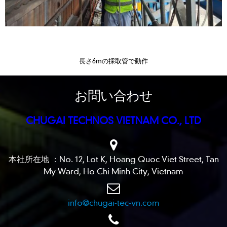
長さ6mの採取管で動作
お問い合わせ
CHUGAI TECHNOS VIETNAM CO., LTD
本社所在地 ：No. 12, Lot K, Hoang Quoc Viet Street, Tan
My Ward, Ho Chi Minh City, Vietnam
info@chugai-tec-vn.com