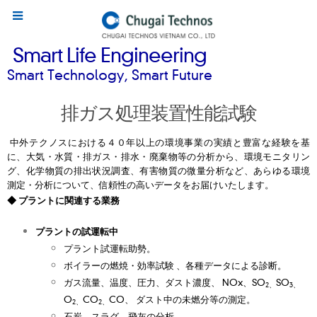
Smart Life Engineering
Smart Technology, Smart Future
排ガス処理装置性能試験
中外テクノスにおける４０年以上の環境事業の実績と豊富な経験を基
に、大気・水質・排ガス・排水・廃棄物等の分析から、環境モニタリン
グ、化学物質の排出状況調査、有害物質の微量分析など、あらゆる環境
測定・分析について、信頼性の高いデータをお届けいたします。
◆ プラントに関連する業務
プラントの試運転中
プラント試運転助勢。
ボイラーの燃焼・効率試験 、各種データによる診断。
ガス流量、温度、圧力、ダスト濃度、 NOx、SO
SO
2、
3、
O
CO
CO、 ダスト中の未燃分等の測定。
2、
2、
石炭、スラグ、飛灰の分析。