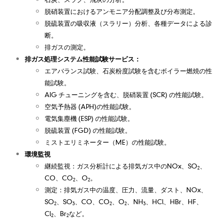
脱硝装置におけるアンモニア分配調整及び分布測定。
脱硫装置の吸収液（スラリー）分析、各種データによる診
断。
排ガスの測定。
排ガス処理システム性能試験サービス：
エアバランス試験、石炭粉度試験を含むボイラー燃焼の性
能試験。
AIG チューニングを含む、脱硝装置 (SCR) の性能試験。
空気予熱器 (APH)の性能試験。
電気集塵機 (ESP) の性能試験。
脱硫装置 (FGD) の性能試験。
ミストエリミネーター（ME）の性能試験。
環境監視
継続監視：ガス分析計による排気ガス中のNOx、SO
、
2
CO、CO
、O
。
2
2
測定：排気ガス中の温度、圧力、流量、ダスト、NOx、
SO
、SO
、CO、CO
、O
、NH
、HCl、HBr、HF、
2
3
2
2
3
Cl
、Br
など。
2
2