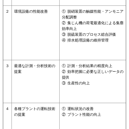
２
環境設備の性能改善
① 脱硝装置の触媒性能・アンモニア
分配調整
② 集じん機の荷電最適化による集塵
効率向上
③ 脱硫装置のプロセス総合評価
④ 排水処理設備の維持管理
３
最適な計測・分析技術の
① 計測・分析結果の精度向上
提案
② 効率把握に必要な正しいデータの
提供
③ 生産性の向上
４
各種プラントの運転技術
① 運転状況の改善
の提案
② プラント性能の向上