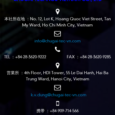
本社所在地 ：No. 12, Lot K, Hoang Quoc Viet Street, Tan
My Ward, Ho Chi Minh City, Vietnam
info@chugai-tec-vn.com
TEL ：+84-28-3620-9222 FAX ：+84-28-3620-9285
営業所 ：4th Floor, HDI Tower, 55 Le Dai Hanh, Hai Ba
Trung Ward, Hanoi City, Vietnam
k.v.dung@chugai-tec-vn.com
携帯 ：+84-909-714-566