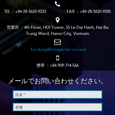
TEL ：+84-28-3620-9222 FAX ：+84-28-3620-9285
営業所 ：4th Floor, HDI Tower, 55 Le Dai Hanh, Hai Ba
Trung Ward, Hanoi City, Vietnam
k.v.dung@chugai-tec-vn.com
携帯 ：+84-909-714-566
メールでお問い合わせください。