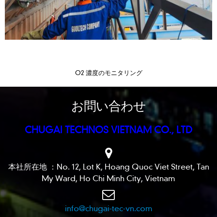
O2 濃度のモニタリング
お問い合わせ
CHUGAI TECHNOS VIETNAM CO., LTD
本社所在地 ：No. 12, Lot K, Hoang Quoc Viet Street, Tan
My Ward, Ho Chi Minh City, Vietnam
info@chugai-tec-vn.com