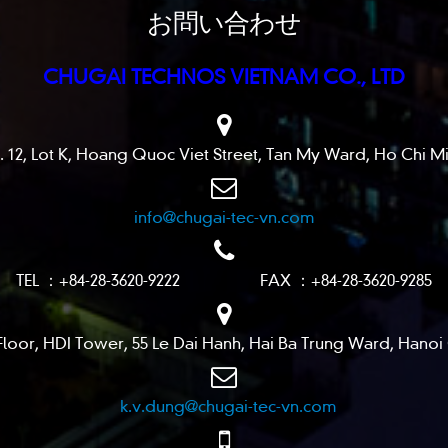
お問い合わせ
CHUGAI TECHNOS VIETNAM CO., LTD
 Lot K, Hoang Quoc Viet Street, Tan My Ward, Ho Chi Min
info@chugai-tec-vn.com
TEL ：+84-28-3620-9222 FAX ：+84-28-3620-9285
or, HDI Tower, 55 Le Dai Hanh, Hai Ba Trung Ward, Hanoi 
k.v.dung@chugai-tec-vn.com