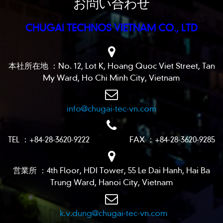
お問い合わせ
CHUGAI TECHNOS VIETNAM CO., LTD
本社所在地 ：No. 12, Lot K, Hoang Quoc Viet Street, Tan
My Ward, Ho Chi Minh City, Vietnam
info@chugai-tec-vn.com
TEL ：+84-28-3620-9222 FAX ：+84-28-3620-9285
営業所 ：4th Floor, HDI Tower, 55 Le Dai Hanh, Hai Ba
Trung Ward, Hanoi City, Vietnam
k.v.dung@chugai-tec-vn.com