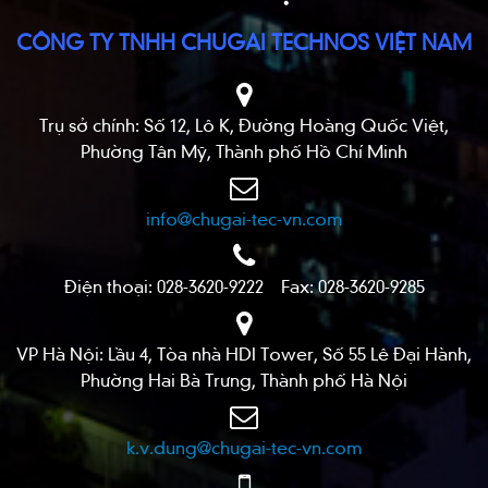
CÔNG TY TNHH CHUGAI TECHNOS VIỆT NAM
Trụ sở chính: Số 12, Lô K, Đường Hoàng Quốc Việt,
Phường Tân Mỹ, Thành phố Hồ Chí Minh
info@chugai-tec-vn.com
Điện thoại: 028-3620-9222 Fax: 028-3620-9285
VP Hà Nội: Lầu 4, Tòa nhà HDI Tower, Số 55 Lê Đại Hành,
Phường Hai Bà Trưng, Thành phố Hà Nội
k.v.dung@chugai-tec-vn.com