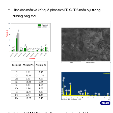
Hình ảnh mẫu và kết quả phân tích EDX/EDS mẫu bụi trong
đường ống thải
Phân tích SEM-EDS mặt cắt ngang của các mẫu bị ăn mòn nóng;