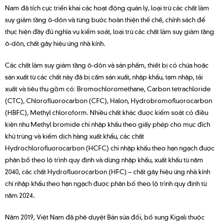
Nam đã tích cực triển khai các hoạt động quản lý, loại trừ các chất làm
suy giảm tầng ô-dôn và từng bước hoàn thiện thể chế, chính sách để
thực hiện đầy đủ nghĩa vụ kiểm soát, loại trừ các chất làm suy giảm tầng
ô-dôn, chất gây hiệu ứng nhà kính.
Các chất làm suy giảm tầng ô-dôn và sản phẩm, thiết bị có chứa hoặc
sản xuất từ các chất này đã bị cấm sản xuất, nhập khẩu, tạm nhập, tái
xuất và tiêu thụ gồm có: Bromochloromethane, Carbon tetrachloride
(CTC), Chlorofluorocarbon (CFC), Halon, Hydrobromofluorocarbon
(HBFC), Methyl chloroform. Nhiều chất khác được kiểm soát có điều
kiện như Methyl bromide chỉ nhập khẩu theo giấy phép cho mục đích
khử trùng và kiểm dịch hàng xuất khẩu, các chất
Hydrochlorofluorocarbon (HCFC) chỉ nhập khẩu theo hạn ngạch được
phân bổ theo lộ trình quy định và dừng nhập khẩu, xuất khẩu từ năm
2040, các chất Hydrofluorocarbon (HFC) – chất gây hiệu ứng nhà kính
chỉ nhập khẩu theo hạn ngạch được phân bổ theo lộ trình quy định từ
năm 2024.
Năm 2019, Việt Nam đã phê duyệt Bản sửa đổi, bổ sung Kigali thuộc