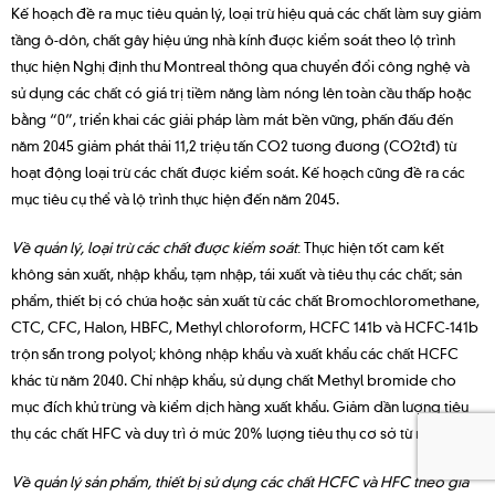
Kế hoạch đề ra mục tiêu quản lý, loại trừ hiệu quả các chất làm suy giảm
tầng ô-dôn, chất gây hiệu ứng nhà kính được kiểm soát theo lộ trình
thực hiện Nghị định thư Montreal thông qua chuyển đổi công nghệ và
sử dụng các chất có giá trị tiềm năng làm nóng lên toàn cầu thấp hoặc
bằng “0”, triển khai các giải pháp làm mát bền vững, phấn đấu đến
năm 2045 giảm phát thải 11,2 triệu tấn CO2 tương đương (CO2tđ) từ
hoạt động loại trừ các chất được kiểm soát. Kế hoạch cũng đề ra các
mục tiêu cụ thể và lộ trình thực hiện đến năm 2045.
Về quản lý, loại trừ các chất được kiểm soát
: Thực hiện tốt cam kết
không sản xuất, nhập khẩu, tạm nhập, tái xuất và tiêu thụ các chất; sản
phẩm, thiết bị có chứa hoặc sản xuất từ các chất Bromochloromethane,
CTC, CFC, Halon, HBFC, Methyl chloroform, HCFC 141b và HCFC-141b
trộn sẵn trong polyol; không nhập khẩu và xuất khẩu các chất HCFC
khác từ năm 2040. Chỉ nhập khẩu, sử dụng chất Methyl bromide cho
mục đích khử trùng và kiểm dịch hàng xuất khẩu. Giảm dần lượng tiêu
thụ các chất HFC và duy trì ở mức 20% lượng tiêu thụ cơ sở từ năm 2045.
Về quản lý sản phẩm, thiết bị sử dụng các chất HCFC và HFC theo giá