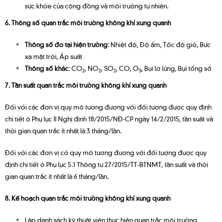
sức khỏe của cộng đồng và môi trường tự nhiên.
6. Thông số quan trắc môi trường không khí xung quanh
Thông số đo tại hiện trường:
Nhiệt độ, Độ ẩm, Tốc độ gió, Bức
xạ mặt trời, Áp suất
Thông số khác:
CO
, NO
, SO
, CO, O
, Bụi lơ lửng, Bụi tổng số
2
2
2
3
7. Tần suất quan trắc môi trường không khí xung quanh
Đối với các đơn vị quy mô tương đương với đối tượng được quy định
chi tiết ở Phụ lục II Nghị định 18/2015/NĐ-CP ngày 14/2/2015, tần suất và
thời gian quan trắc ít nhất là 3 tháng/lần.
Đối với các đơn vị có quy mô tương đương với đối tượng được quy
định chi tiết ở Phụ lục 5.1 Thông tư 27/2015/TT-BTNMT, tần suất và thời
gian quan trắc ít nhất là 6 tháng/lần.
8. Kế hoạch quan trắc môi trường không khí xung quanh
Lập danh sách kỹ thuật viên thực hiện quan trắc môi trường