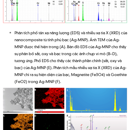
Phân tích phổ tán xạ năng lượng (EDS) và nhiễu xạ tia X (XRD) của
nanocomposite từ tính phủ bạc (Ag-MNP). Ảnh TEM của Ag-
MNP được thể hiện trong (A). Bản đồ EDS của Ag-MNP cho thấy
sự phân bố sắt, oxy và bạc trong các ảnh chụp vi mô (B–D),
tương ứng. Phổ EDS cho thấy các thành phần chính (sắt, oxy và
bạc) của Ag-MNP (E). Phân tích mẫu nhiễu xạ tia X (XRD) của Ag-
MNP chỉ ra sự hiện diện của bạc, Magnetite (Fe3O4) và Goethite
(FeO2) trong Ag-MNP (F).