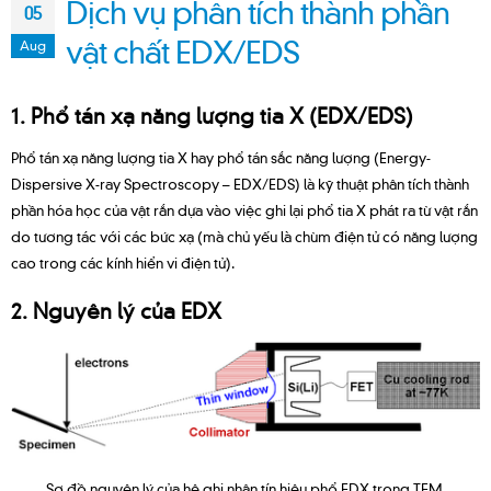
Dịch vụ phân tích thành phần
05
vật chất EDX/EDS
Aug
1. Phổ tán xạ năng lượng tia X (EDX/EDS)
Phổ tán xạ năng lượng tia X hay phổ tán sắc năng lượng (Energy-
Dispersive X-ray Spectroscopy – EDX/EDS) là kỹ thuật phân tích thành
phần hóa học của vật rắn dựa vào việc ghi lại phổ tia X phát ra từ vật rắn
do tương tác với các bức xạ (mà chủ yếu là chùm điện tử có năng lượng
cao trong các kính hiển vi điện tử).
2. Nguyên lý của EDX
Sơ đồ nguyên lý của hệ ghi nhận tín hiệu phổ EDX trong TEM.