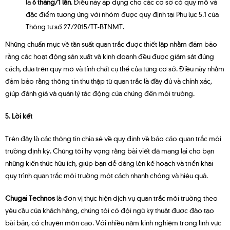
là
6 tháng/1 lần
. Điều này áp dụng cho các cơ sở có quy mô và
đặc điểm tương ứng với nhóm được quy định tại Phụ lục 5.1 của
Thông tư số 27/2015/TT-BTNMT.
Những chuẩn mực về tần suất quan trắc được thiết lập nhằm đảm bảo
rằng các hoạt động sản xuất và kinh doanh đều được giám sát đúng
cách, dựa trên quy mô và tính chất cụ thể của từng cơ sở. Điều này nhằm
đảm bảo rằng thông tin thu thập từ quan trắc là đầy đủ và chính xác,
giúp đánh giá và quản lý tác động của chúng đến môi trường.
5. Lời kết
Trên đây là các thông tin chia sẻ về quy định về báo cáo quan trắc môi
trường định kỳ. Chúng tôi hy vọng rằng bài viết đã mang lại cho bạn
những kiến thức hữu ích, giúp bạn dễ dàng lên kế hoạch và triển khai
quy trình quan trắc môi trường một cách nhanh chóng và hiệu quả.
Chugai Technos
là đơn vị thực hiện dịch vụ quan trắc môi trường theo
yêu cầu của khách hàng, chúng tôi có đội ngũ kỹ thuật được đào tạo
bài bản, có chuyên môn cao. Với nhiều năm kinh nghiệm trong lĩnh vực