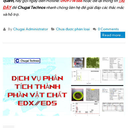
quanh,
hãy gọi ngay đến Hotline:
0909-714-566
hoặc để lại thông tin
TẠI
ĐÂY
để
Chugai Technos
nhanh chóng liên hệ để giải đáp các thắc mắc
và hỗ trợ.
By
Chugai Administrator
Chưa được phân loại
0 Comments
Read more...