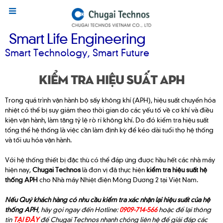
Smart Life Engineering
Smart Technology, Smart Future
KIỂM TRA HIỆU SUẤT APH
Trong quá trình vận hành bộ sấy không khí (APH), hiệu suất chuyển hóa
nhiệt có thể bị suy giảm theo thời gian do các yếu tố về cơ khí và điều
kiện vận hành, làm tăng tỷ lệ rò rỉ không khí. Do đó kiểm tra hiệu suất
tổng thể hệ thống là việc cần làm định kỳ để kéo dài tuổi thọ hệ thống
và tối ưu hóa vận hành.
Với hệ thống thiết bị đặc thù có thể đáp ứng được hầu hết các nhà máy
hiện nay,
Chugai Technos
là đơn vị đã thực hiện
kiểm tra hiệu suất hệ
thống APH
cho Nhà máy Nhiệt điện Mông Dương 2 tại Việt Nam.
Nếu Quý khách hàng có nhu cầu kiểm tra xác nhận lại hiệu suất của hệ
thống APH
, hãy gọi ngay đến Hotline:
0909-714-566
hoặc để lại thông
tin
TẠI ĐÂY
để Chugai Technos nhanh chóng liên hệ để giải đáp các