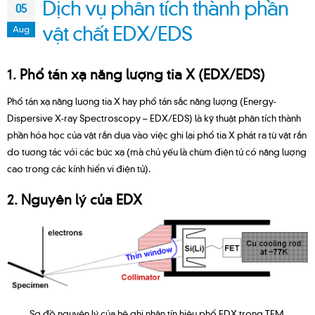
Dịch vụ phân tích thành phần
05
vật chất EDX/EDS
Aug
1. Phổ tán xạ năng lượng tia X (EDX/EDS)
Phổ tán xạ năng lượng tia X hay phổ tán sắc năng lượng (Energy-
Dispersive X-ray Spectroscopy – EDX/EDS) là kỹ thuật phân tích thành
phần hóa học của vật rắn dựa vào việc ghi lại phổ tia X phát ra từ vật rắn
do tương tác với các bức xạ (mà chủ yếu là chùm điện tử có năng lượng
cao trong các kính hiển vi điện tử).
2. Nguyên lý của EDX
Sơ đồ nguyên lý của hệ ghi nhận tín hiệu phổ EDX trong TEM.