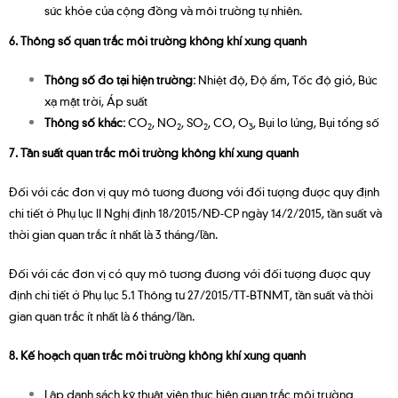
sức khỏe của cộng đồng và môi trường tự nhiên.
6. Thông số quan trắc môi trường không khí xung quanh
Thông số đo tại hiện trường:
Nhiệt độ, Độ ẩm, Tốc độ gió, Bức
xạ mặt trời, Áp suất
Thông số khác:
CO
, NO
, SO
, CO, O
, Bụi lơ lửng, Bụi tổng số
2
2
2
3
7. Tần suất quan trắc môi trường không khí xung quanh
Đối với các đơn vị quy mô tương đương với đối tượng được quy định
chi tiết ở Phụ lục II Nghị định 18/2015/NĐ-CP ngày 14/2/2015, tần suất và
thời gian quan trắc ít nhất là 3 tháng/lần.
Đối với các đơn vị có quy mô tương đương với đối tượng được quy
định chi tiết ở Phụ lục 5.1 Thông tư 27/2015/TT-BTNMT, tần suất và thời
gian quan trắc ít nhất là 6 tháng/lần.
8. Kế hoạch quan trắc môi trường không khí xung quanh
Lập danh sách kỹ thuật viên thực hiện quan trắc môi trường