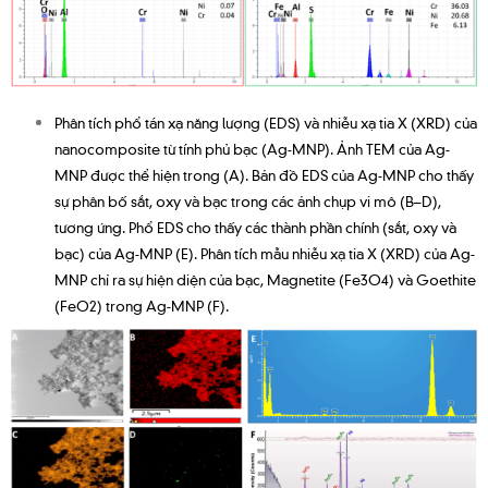
Phân tích phổ tán xạ năng lượng (EDS) và nhiễu xạ tia X (XRD) của
nanocomposite từ tính phủ bạc (Ag-MNP). Ảnh TEM của Ag-
MNP được thể hiện trong (A). Bản đồ EDS của Ag-MNP cho thấy
sự phân bố sắt, oxy và bạc trong các ảnh chụp vi mô (B–D),
tương ứng. Phổ EDS cho thấy các thành phần chính (sắt, oxy và
bạc) của Ag-MNP (E). Phân tích mẫu nhiễu xạ tia X (XRD) của Ag-
MNP chỉ ra sự hiện diện của bạc, Magnetite (Fe3O4) và Goethite
(FeO2) trong Ag-MNP (F).