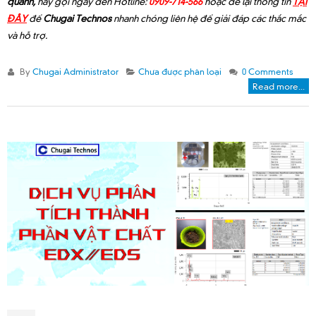
quanh,
hãy gọi ngay đến Hotline:
0909-714-566
hoặc để lại thông tin
TẠI
ĐÂY
để
Chugai Technos
nhanh chóng liên hệ để giải đáp các thắc mắc
và hỗ trợ.
By
Chugai Administrator
Chưa được phân loại
0 Comments
Read more...