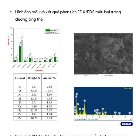
Hình ảnh mẫu và kết quả phân tích EDX/EDS mẫu bụi trong
đường ống thải
Phân tích SEM-EDS mặt cắt ngang của các mẫu bị ăn mòn nóng;