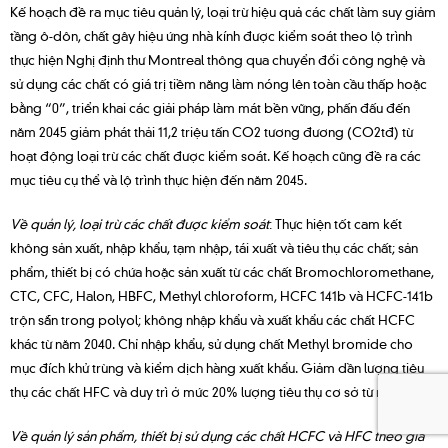
Kế hoạch đề ra mục tiêu quản lý, loại trừ hiệu quả các chất làm suy giảm
tầng ô-dôn, chất gây hiệu ứng nhà kính được kiểm soát theo lộ trình
thực hiện Nghị định thư Montreal thông qua chuyển đổi công nghệ và
sử dụng các chất có giá trị tiềm năng làm nóng lên toàn cầu thấp hoặc
bằng “0”, triển khai các giải pháp làm mát bền vững, phấn đấu đến
năm 2045 giảm phát thải 11,2 triệu tấn CO2 tương đương (CO2tđ) từ
hoạt động loại trừ các chất được kiểm soát. Kế hoạch cũng đề ra các
mục tiêu cụ thể và lộ trình thực hiện đến năm 2045.
Về quản lý, loại trừ các chất được kiểm soát
: Thực hiện tốt cam kết
không sản xuất, nhập khẩu, tạm nhập, tái xuất và tiêu thụ các chất; sản
phẩm, thiết bị có chứa hoặc sản xuất từ các chất Bromochloromethane,
CTC, CFC, Halon, HBFC, Methyl chloroform, HCFC 141b và HCFC-141b
trộn sẵn trong polyol; không nhập khẩu và xuất khẩu các chất HCFC
khác từ năm 2040. Chỉ nhập khẩu, sử dụng chất Methyl bromide cho
mục đích khử trùng và kiểm dịch hàng xuất khẩu. Giảm dần lượng tiêu
thụ các chất HFC và duy trì ở mức 20% lượng tiêu thụ cơ sở từ năm 2045.
Về quản lý sản phẩm, thiết bị sử dụng các chất HCFC và HFC theo giá