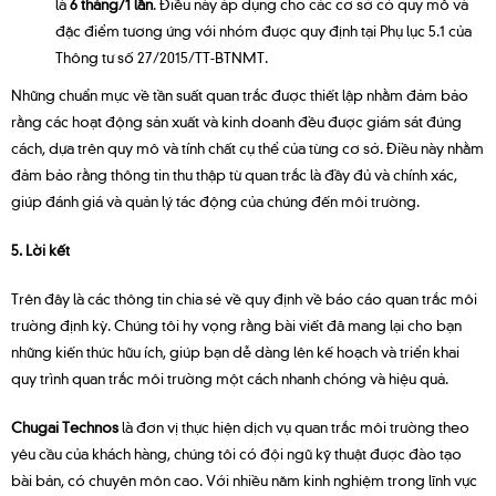
là
6 tháng/1 lần
. Điều này áp dụng cho các cơ sở có quy mô và
đặc điểm tương ứng với nhóm được quy định tại Phụ lục 5.1 của
Thông tư số 27/2015/TT-BTNMT.
Những chuẩn mực về tần suất quan trắc được thiết lập nhằm đảm bảo
rằng các hoạt động sản xuất và kinh doanh đều được giám sát đúng
cách, dựa trên quy mô và tính chất cụ thể của từng cơ sở. Điều này nhằm
đảm bảo rằng thông tin thu thập từ quan trắc là đầy đủ và chính xác,
giúp đánh giá và quản lý tác động của chúng đến môi trường.
5. Lời kết
Trên đây là các thông tin chia sẻ về quy định về báo cáo quan trắc môi
trường định kỳ. Chúng tôi hy vọng rằng bài viết đã mang lại cho bạn
những kiến thức hữu ích, giúp bạn dễ dàng lên kế hoạch và triển khai
quy trình quan trắc môi trường một cách nhanh chóng và hiệu quả.
Chugai Technos
là đơn vị thực hiện dịch vụ quan trắc môi trường theo
yêu cầu của khách hàng, chúng tôi có đội ngũ kỹ thuật được đào tạo
bài bản, có chuyên môn cao. Với nhiều năm kinh nghiệm trong lĩnh vực