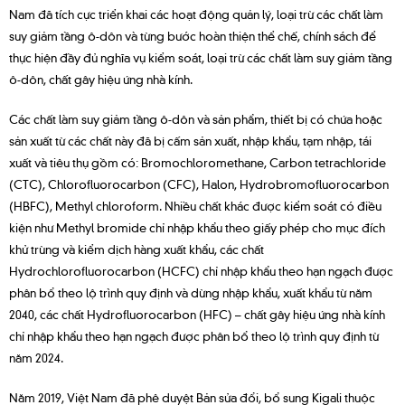
Nam đã tích cực triển khai các hoạt động quản lý, loại trừ các chất làm
suy giảm tầng ô-dôn và từng bước hoàn thiện thể chế, chính sách để
thực hiện đầy đủ nghĩa vụ kiểm soát, loại trừ các chất làm suy giảm tầng
ô-dôn, chất gây hiệu ứng nhà kính.
Các chất làm suy giảm tầng ô-dôn và sản phẩm, thiết bị có chứa hoặc
sản xuất từ các chất này đã bị cấm sản xuất, nhập khẩu, tạm nhập, tái
xuất và tiêu thụ gồm có: Bromochloromethane, Carbon tetrachloride
(CTC), Chlorofluorocarbon (CFC), Halon, Hydrobromofluorocarbon
(HBFC), Methyl chloroform. Nhiều chất khác được kiểm soát có điều
kiện như Methyl bromide chỉ nhập khẩu theo giấy phép cho mục đích
khử trùng và kiểm dịch hàng xuất khẩu, các chất
Hydrochlorofluorocarbon (HCFC) chỉ nhập khẩu theo hạn ngạch được
phân bổ theo lộ trình quy định và dừng nhập khẩu, xuất khẩu từ năm
2040, các chất Hydrofluorocarbon (HFC) – chất gây hiệu ứng nhà kính
chỉ nhập khẩu theo hạn ngạch được phân bổ theo lộ trình quy định từ
năm 2024.
Năm 2019, Việt Nam đã phê duyệt Bản sửa đổi, bổ sung Kigali thuộc