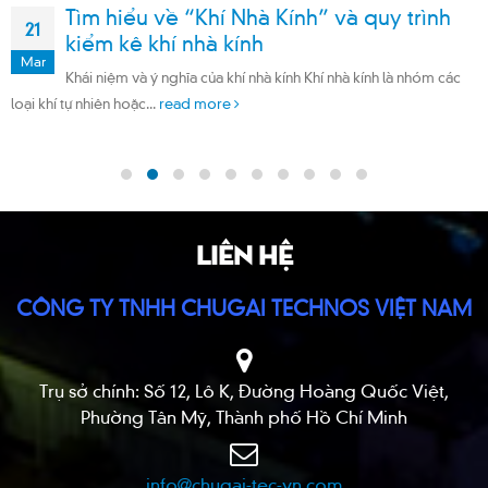
Tìm hiểu về “Khí Nhà Kính” và quy trình
21
kiểm kê khí nhà kính
Mar
Khái niệm và ý nghĩa của khí nhà kính Khí nhà kính là nhóm các
loại khí tự nhiên hoặc...
read more
LIÊN HỆ
CÔNG TY TNHH CHUGAI TECHNOS VIỆT NAM
Trụ sở chính: Số 12, Lô K, Đường Hoàng Quốc Việt,
Phường Tân Mỹ, Thành phố Hồ Chí Minh
info@chugai-tec-vn.com