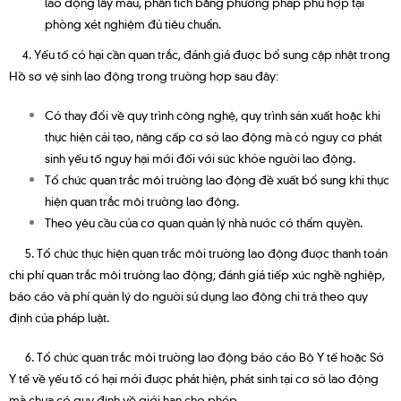
lao động lấy mẫu, phân tích bằng phương pháp phù hợp tại
phòng xét nghiệm đủ tiêu chuẩn.
4. Yếu tố có hại cần quan trắc, đánh giá được bổ sung cập nhật trong
Hồ sơ vệ sinh lao động trong trường hợp sau đây:
Có thay đổi về quy trình công nghệ, quy trình sản xuất hoặc khi
thực hiện cải tạo, nâng cấp cơ sở lao động mà có nguy cơ phát
sinh yếu tố nguy hại mới đối với sức khỏe người lao động.
Tổ chức quan trắc môi trường lao động đề xuất bổ sung khi thực
hiện quan trắc môi trường lao động.
Theo yêu cầu của cơ quan quản lý nhà nước có thẩm quyền.
5. Tổ chức thực hiện quan trắc môi trường lao động được thanh toán
chi phí quan trắc môi trường lao động; đánh giá tiếp xúc nghề nghiệp,
báo cáo và phí quản lý do người sử dụng lao động chi trả theo quy
định của pháp luật.
6. Tổ chức quan trắc môi trường lao động báo cáo Bộ Y tế hoặc Sở
Y tế về yếu tố có hại mới được phát hiện, phát sinh tại cơ sở lao động
mà chưa có quy định về giới hạn cho phép.