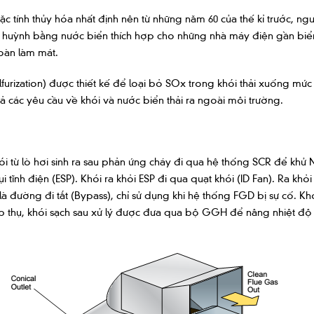
c tính thủy hóa nhất định nên từ những năm 60 của thế kỉ trước, ng
u huỳnh bằng nước biển thích hợp cho những nhà máy điện gần biể
oàn làm mát.
ization) được thiết kế để loại bỏ SOx trong khói thải xuống mức t
ả các yêu cầu về khói và nước biển thải ra ngoài môi trường.
i từ lò hơi sinh ra sau phản ứng cháy đi qua hệ thống SCR để kh
 tĩnh điện (ESP). Khói ra khỏi ESP đi qua quạt khói (ID Fan). Ra khỏi 
à đường đi tắt (Bypass), chỉ sử dụng khi hệ thống FGD bị sự cố. Kh
thụ, khói sạch sau xử lý được đưa qua bộ GGH để nâng nhiệt độ lên