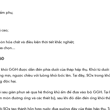
hẩm phụ;
ị cao;
 hóa chất và điều kiện thời tiết khắc nghiệt;
lựa chọn…
FGD
y khói GGH được dẫn đến phía dưới của tháp hấp thụ. Khói từ dưới đ
ng mịn, ngược chiều với luồng khói bốc lên. Tại đây, SOx trong k
g độc hại.
hói sau giàn phun sẽ qua hệ thống khử ẩm để đưa vào bộ GGH. Tại
 mòn đường ống và các thiết bị), sau khi đó dẫn đến ống khói thả
ới SOx tạo thành hỗn hợp nước đưa xuống đáy của tháp hấp thụ. T