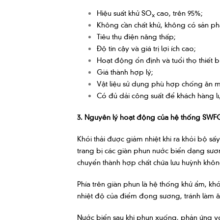
Hiệu suất khử SO
cao, trên 95%;
x
Không cần chất khử, không có sản p
Tiêu thụ điện năng thấp;
Độ tin cậy và giá trị lợi ích cao;
Hoạt động ổn định và tuổi thọ thiết b
Giá thành hợp lý;
Vật liệu sử dụng phù hợp chống ăn mòn
Có đủ dải công suất để khách hàng 
3. Nguyên lý hoạt động của hệ thống SW
Khói thải được giảm nhiệt khi ra khỏi bộ sấ
trang bị các giàn phun nước biển dạng sươ
chuyển thành hợp chất chứa lưu huỳnh khôn
Phía trên giàn phun là hệ thống khử ẩm, k
nhiệt độ của điểm đọng sương, tránh làm ăn
Nước biển sau khi phun xuống, phản ứng v