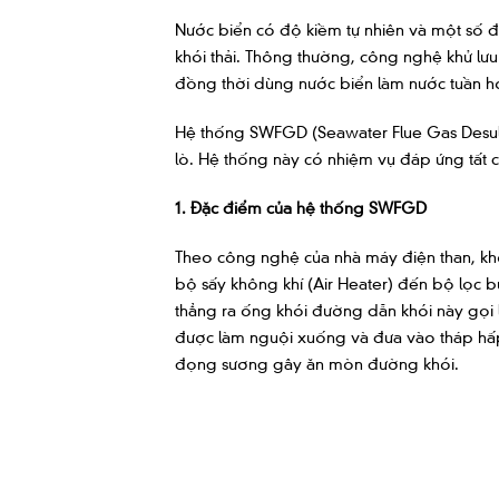
Nước biển có độ kiềm tự nhiên và một số đặ
khói thải. Thông thường, công nghệ khử lư
đồng thời dùng nước biển làm nước tuần h
Hệ thống SWFGD (Seawater Flue Gas Desulfur
lò. Hệ thống này có nhiệm vụ đáp ứng tất c
1. Đặc điểm của hệ thống SWFGD
Theo công nghệ của nhà máy điện than, khó
bộ sấy không khí (Air Heater) đến bộ lọc bụi
thẳng ra ống khói đường dẫn khói này gọi l
được làm nguội xuống và đưa vào tháp hấp 
đọng sương gây ăn mòn đường khói.