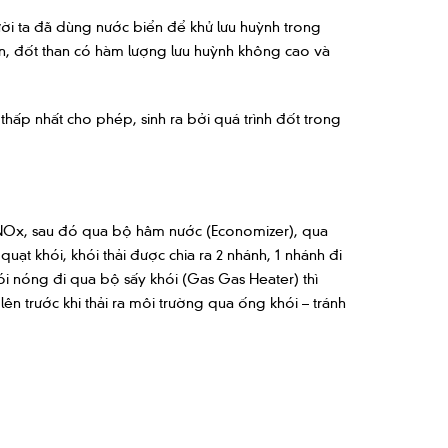
ười ta đã dùng nước biển để khử lưu huỳnh trong
n, đốt than có hàm lượng lưu huỳnh không cao và
hấp nhất cho phép, sinh ra bởi quá trình đốt trong
ử NOx, sau đó qua bộ hâm nước (Economizer), qua
quạt khói, khói thải được chia ra 2 nhánh, 1 nhánh đi
ói nóng đi qua bộ sấy khói (Gas Gas Heater) thì
 trước khi thải ra môi trường qua ống khói – tránh