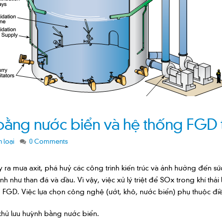
ng nước biển và hệ thống FGD tạ
 loại
0 Comments
y ra mưa axit, phá huỷ các công trình kiến trúc và ảnh hưởng đến 
nh như than đá và dầu. Vì vậy, việc xử lý triệt để SOx trong khí thải 
 FGD. Việc lựa chọn công nghệ (ướt, khô, nước biển) phụ thuộc điều
khử lưu huỳnh bằng nước biển.