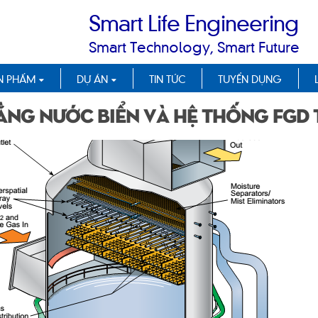
Smart Life Engineering
Smart Technology, Smart Future
N PHẨM
DỰ ÁN
TIN TỨC
TUYỂN DỤNG
ng nước biển và hệ thống FGD t