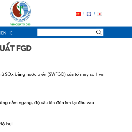
LIÊN HỆ
suất FGD
g khử SOx bằng nước biển (SWFGD) của tổ máy số 1 và
ng ống nằm ngang, độ sâu lên đến 5m tại đầu vào
độ bụi.