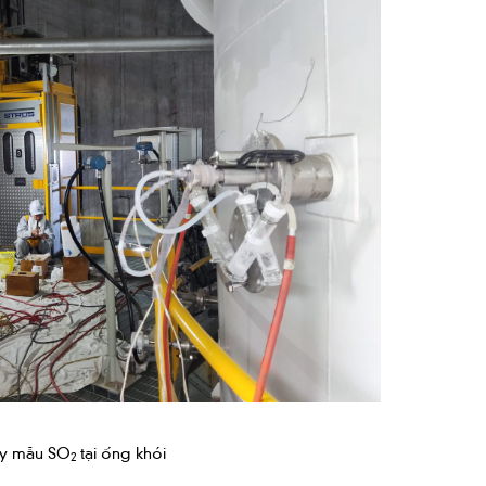
ấy mẫu SO
tại ống khói
2