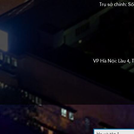
Trụ sở chính: 
VP Hà Nội: Lầu 4,