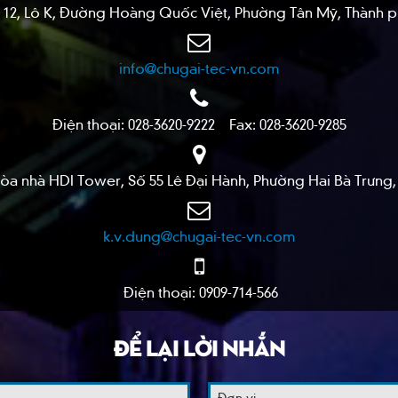
Số 12, Lô K, Đường Hoàng Quốc Việt, Phường Tân Mỹ, Thành 
info@chugai-tec-vn.com
Điện thoại: 028-3620-9222 Fax: 028-3620-9285
 Tòa nhà HDI Tower, Số 55 Lê Đại Hành, Phường Hai Bà Trưng
k.v.dung@chugai-tec-vn.com
Điện thoại: 0909-714-566
ĐỂ LẠI LỜI NHẮN