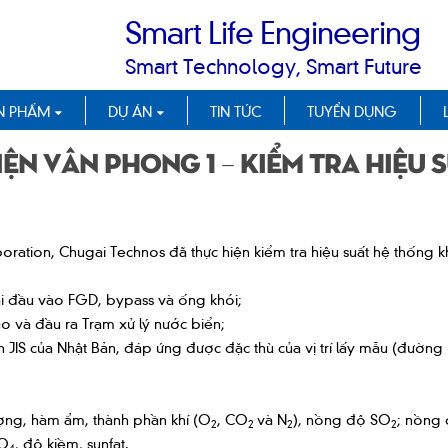
Smart Life Engineering
Smart Technology, Smart Future
N PHẨM
DỰ ÁN
TIN TỨC
TUYỂN DỤNG
iện Vân Phong 1 – Kiểm tra hiệu 
poration, Chugai Technos đã thực hiện kiểm tra hiệu suất hệ thốn
tại đầu vào FGD, bypass và ống khói;
ào và đầu ra Trạm xử lý nước biển;
uẩn JIS của Nhật Bản, đáp ứng được đặc thù của vị trí lấy mẫu (đườ
 lượng, hàm ẩm, thành phần khí (O
, CO
và N
), nồng độ SO
; nồng 
2
2
2
2
nO
, độ kiềm, sunfat.
4