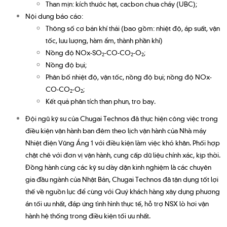
Than mịn: kích thước hạt, cacbon chưa cháy (UBC);
Nội dung báo cáo:
Thông số cơ bản khí thải (bao gồm: nhiệt độ, áp suất, vận
tốc, lưu lượng, hàm ẩm, thành phần khí)
Nồng độ NOx-SO
-CO-CO
-O
;
2
2
2
Nồng độ bụi;
Phân bố nhiệt độ, vận tốc, nồng độ bụi; nồng độ NOx-
CO-CO
-O
;
2
2
Kết quả phân tích than phun, tro bay.
Đội ngũ kỹ sư của Chugai Technos đã thực hiện công việc trong
điều kiện vận hành ban đêm theo lịch vận hành của Nhà máy
Nhiệt điện Vũng Áng 1 với điều kiện làm việc khó khăn. Phối hợp
chặt chẽ với đơn vị vận hành, cung cấp dữ liệu chính xác, kịp thời.
Đồng hành cùng các kỹ sư dày dặn kinh nghiệm là các chuyên
gia đầu ngành của Nhật Bản, Chugai Technos đã tận dụng tốt lợi
thế về nguồn lực để cùng với Quý khách hàng xây dựng phương
án tối ưu nhất, đáp ứng tình hình thực tế, hỗ trợ NSX lò hơi vận
hành hệ thống trong điều kiện tối ưu nhất.