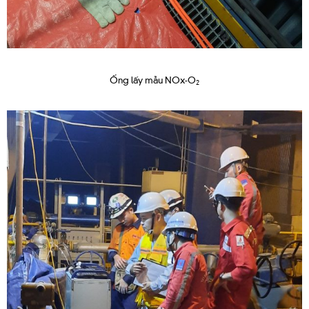
Ống lấy mẫu NOx
-O
2