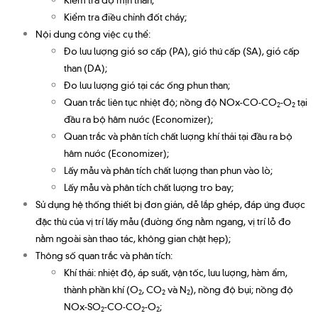
Kiểm tra điều chỉnh đốt cháy;
Nội dung công việc cụ thể:
Đo lưu lượng gió sơ cấp (PA), gió thứ cấp (SA), gió cấp
than (DA);
Đo lưu lượng gió tại các ống phun than;
Quan trắc liên tục nhiệt độ; nồng độ NOx-CO-CO
-O
tại
2
2
đầu ra bộ hâm nước (Economizer);
Quan trắc và phân tích chất lượng khí thải tại đầu ra bộ
hâm nước (Economizer);
Lấy mẫu và phân tích chất lượng than phun vào lò;
Lấy mẫu và phân tích chất lượng tro bay;
Sử dụng hệ thống thiết bị đơn giản, dễ lắp ghép, đáp ứng được
đặc thù của vị trí lấy mẫu (đường ống nằm ngang, vị trí lỗ đo
nằm ngoài sàn thao tác, không gian chật hẹp);
Thông số quan trắc và phân tích:
Khí thải: nhiệt độ, áp suất, vận tốc, lưu lượng, hàm ẩm,
thành phần khí (O
, CO
và N
), nồng độ bụi; nồng độ
2
2
2
NOx-SO
-CO-CO
-O
;
2
2
2