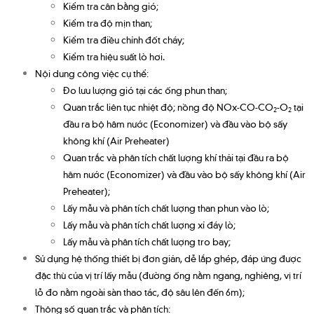
Kiểm tra cân bằng gió;
Kiểm tra độ mịn than;
Kiểm tra điều chỉnh đốt cháy;
Kiểm tra hiệu suất lò hơi.
Nội dung công việc cụ thể:
Đo lưu lượng gió tại các ống phun than;
Quan trắc liên tục nhiệt độ; nồng độ NOx-CO-CO
-O
tại
2
2
đầu ra bộ hâm nước (Economizer) và đầu vào bộ sấy
không khí (Air Preheater)
Quan trắc và phân tích chất lượng khí thải tại đầu ra bộ
hâm nước (Economizer) và đầu vào bộ sấy không khí (Air
Preheater);
Lấy mẫu và phân tích chất lượng than phun vào lò;
Lấy mẫu và phân tích chất lượng xỉ đáy lò;
Lấy mẫu và phân tích chất lượng tro bay;
Sử dụng hệ thống thiết bị đơn giản, dễ lắp ghép, đáp ứng được
đặc thù của vị trí lấy mẫu (đường ống nằm ngang, nghiêng, vị trí
lỗ đo nằm ngoài sàn thao tác, độ sâu lên đến 6m);
Thông số quan trắc và phân tích: