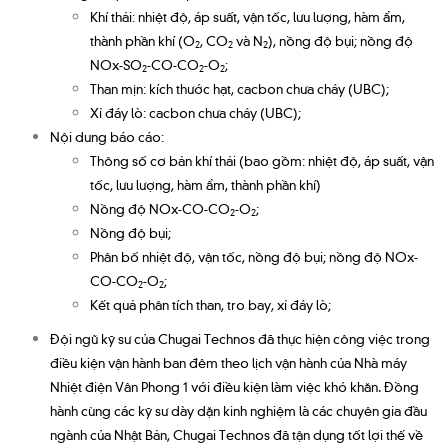
Khí thải: nhiệt độ, áp suất, vận tốc, lưu lượng, hàm ẩm,
thành phần khí (O
, CO
và N
), nồng độ bụi; nồng độ
2
2
2
NOx-SO
-CO-CO
-O
;
2
2
2
Than mịn: kích thước hạt, cacbon chưa cháy (UBC);
Xỉ đáy lò: cacbon chưa cháy (UBC);
Nội dung báo cáo:
Thông số cơ bản khí thải (bao gồm: nhiệt độ, áp suất, vận
tốc, lưu lượng, hàm ẩm, thành phần khí)
Nồng độ NOx-CO-CO
-O
;
2
2
Nồng độ bụi;
Phân bố nhiệt độ, vận tốc, nồng độ bụi; nồng độ NOx-
CO-CO
-O
;
2
2
Kết quả phân tích than, tro bay, xỉ đáy lò;
Đội ngũ kỹ sư của Chugai Technos đã thực hiện công việc trong
điều kiện vận hành ban đêm theo lịch vận hành của Nhà máy
Nhiệt điện Vân Phong 1 với điều kiện làm việc khó khăn. Đồng
hành cùng các kỹ sư dày dặn kinh nghiệm là các chuyên gia đầu
ngành của Nhật Bản, Chugai Technos đã tận dụng tốt lợi thế về