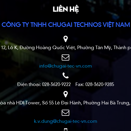
LIÊN HỆ
CÔNG TY TNHH CHUGAI TECHNOS VIỆT NAM
Số 12, Lô K, Đường Hoàng Quốc Việt, Phường Tân Mỹ, Thành 
info@chugai-tec-vn.com
Điện thoại: 028-3620-9222 Fax: 028-3620-9285
 Tòa nhà HDI Tower, Số 55 Lê Đại Hành, Phường Hai Bà Trưng
k.v.dung@chugai-tec-vn.com