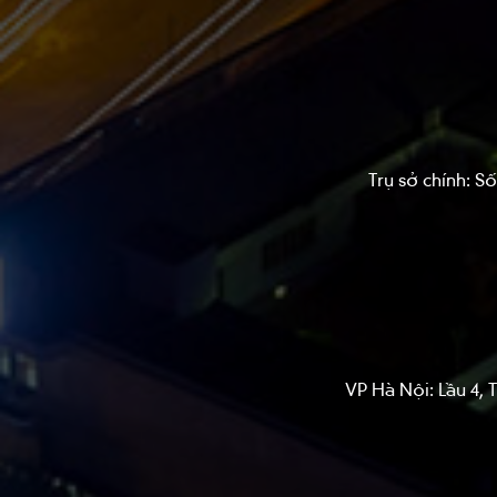
Trụ sở chính: 
VP Hà Nội: Lầu 4,