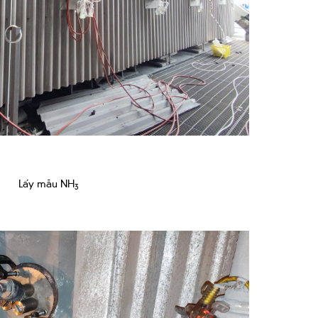
Lấy mẫu NH
3