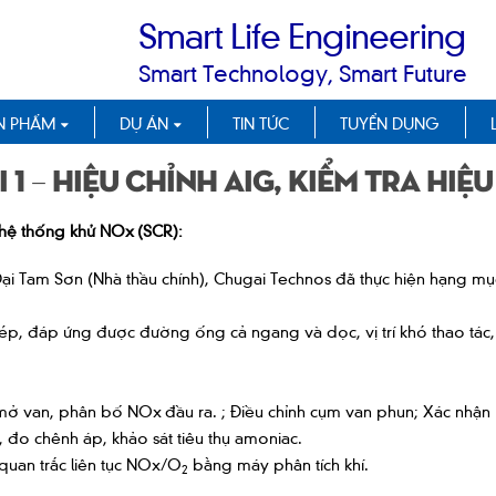
Smart Life Engineering
Smart Technology, Smart Future
N PHẨM
DỰ ÁN
TIN TỨC
TUYỂN DỤNG
 1 – Hiệu chỉnh AIG, Kiểm tra hiệu
t hệ thống khử NOx
(SCR):
ại Tam Sơn (Nhà thầu chính), Chugai Technos đã thực hiện hạng mục
ép, đáp ứng được đường ống cả ngang và dọc, vị trí khó thao tác, 
ệ mở van, phân bố NOx
đầu ra. ; Điều chỉnh cụm van phun; Xác nhậ
i, đo chênh áp, khảo sát tiêu thụ amoniac.
 quan trắc liên tục NOx/O
bằng máy phân tích khí.
2