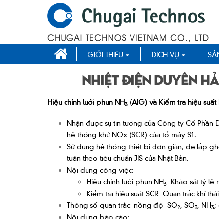
GIỚI THIỆU
DỊCH VỤ
SẢ
Nhiệt điện Duyên Hải
Hiệu chỉnh lưới phun NH
(AIG) và Kiểm tra hiệu suấ
3
Nhận được sự tin tưởng của Công ty Cổ Phần Đ
hệ thống khử NOx (SCR) của tổ máy S1.
Sử dụng hệ thống thiết bị đơn giản, dễ lắp gh
tuân theo tiêu chuẩn JIS của Nhật Bản.
Nội dung công việc:
Hiệu chỉnh lưới phun NH
: Khảo sát tỷ l
3
Kiểm tra hiệu suất SCR: Quan trắc khí thả
Thông số quan trắc: nồng độ SO
, SO
, NH
;
2
3
3
Nội dung báo cáo: