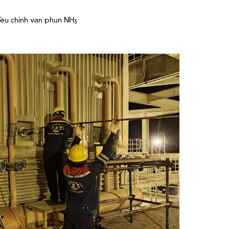
iều chỉnh van phun NH
3