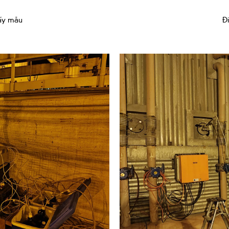
lấy mẫu
Đ