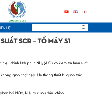
LIÊN HỆ
 suất SCR – Tổ máy S1
 hiệu chỉnh lưới phun NH
(AIG) và kiểm tra hiệu suất
3
không gian chật hẹp. Hệ thống thiết bị quan trắc
n phân bố NOx, NH
rò rỉ sau điều chỉnh.
3