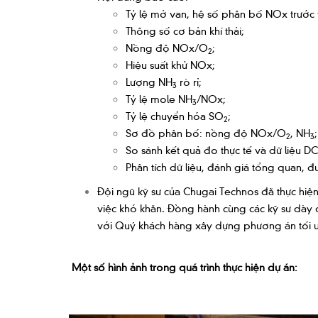
Tỷ lệ mở van, hệ số phân bố NOx trước v
Thông số cơ bản khí thải;
Nồng độ NOx/O
;
2
Hiệu suất khử NOx;
Lượng NH
rò rỉ;
3
Tỷ lệ mole NH
/NOx;
3
Tỷ lệ chuyển hóa SO
;
2
Sơ đồ phân bố: nồng độ NOx/O
, NH
;
2
3
So sánh kết quả đo thực tế và dữ liệu DC
Phân tích dữ liệu, đánh giá tổng quan, đư
Đội ngũ kỹ sư của Chugai Technos đã thực hiện
việc khó khăn. Đồng hành cùng các kỹ sư dày 
với Quý khách hàng xây dựng phương án tối ưu
Một số hình ảnh trong quá trình thực hiện dự án: