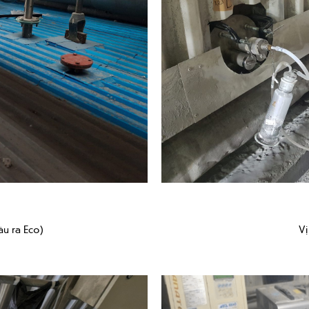
ầu ra Eco)
Vị