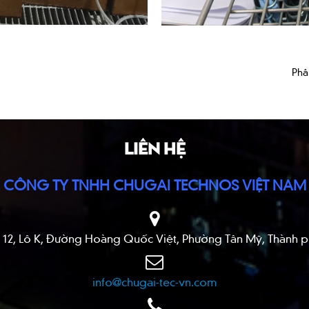
Phâ
LIÊN HỆ
CÔNG TY TNHH CHUGAI TECHNOS VIỆT NAM
Số 12, Lô K, Đường Hoàng Quốc Việt, Phường Tân Mỹ, Thành 
info@chugai-tec-vn.com