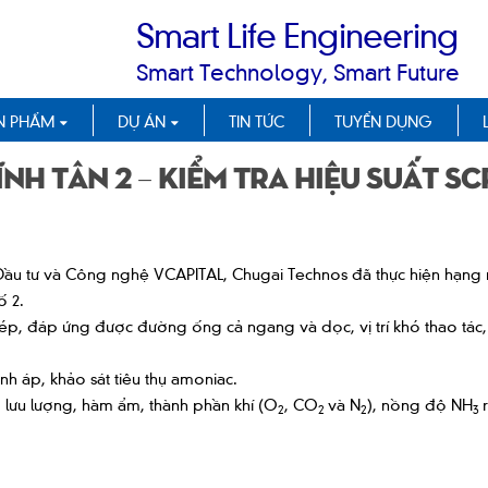
Smart Life Engineering
Smart Technology, Smart Future
N PHẨM
DỰ ÁN
TIN TỨC
TUYỂN DỤNG
ĩnh Tân 2 – Kiểm tra hiệu suất SC
Đầu tư và Công nghệ VCAPITAL, Chugai Technos đã thực hiện hạng 
ố 2.
ép, đáp ứng được đường ống cả ngang và dọc, vị trí khó thao tác, 
nh áp, khảo sát tiêu thụ amoniac.
, lưu lượng, hàm ẩm, thành phần khí (O
, CO
và N
), nồng độ NH
2
2
2
3