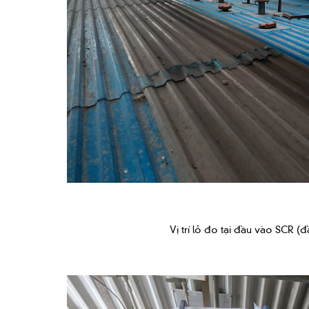
Vị trí lỗ đo tại đầu vào SCR (đ