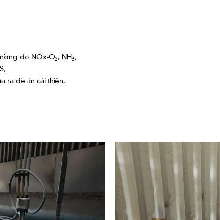
, nồng độ NOx-O
, NH
;
2
3
S;
a ra đề án cải thiện.