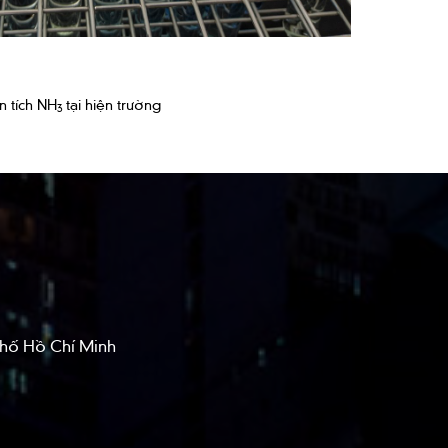
n tích NH
tại hiện trường
3
phố Hồ Chí Minh