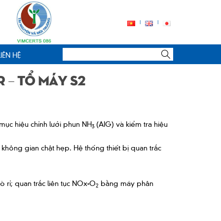
LIÊN HỆ
R – Tổ máy S2
mục hiệu chỉnh lưới phun NH
(AIG) và kiểm tra hiệu
3
không gian chật hẹp. Hệ thống thiết bị quan trắc
rò rỉ; quan trắc liên tục NOx-O
bằng máy phân
2