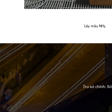
Lấy mẫu NH
3
Trụ sở chính: 