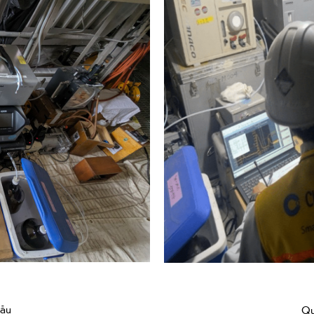
mẫu
Qu