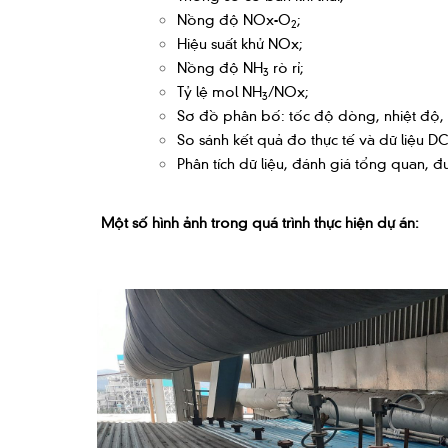
Nồng độ NOx-O
;
2
Hiệu suất khử NOx;
Nồng độ NH
rò rỉ;
3
Tỷ lệ mol NH
/NOx;
3
Sơ đồ phân bố: tốc độ dòng, nhiệt độ
So sánh kết quả đo thực tế và dữ liệu DC
Phân tích dữ liệu, đánh giá tổng quan, đư
Một số hình ảnh trong quá trình thực hiện dự án: