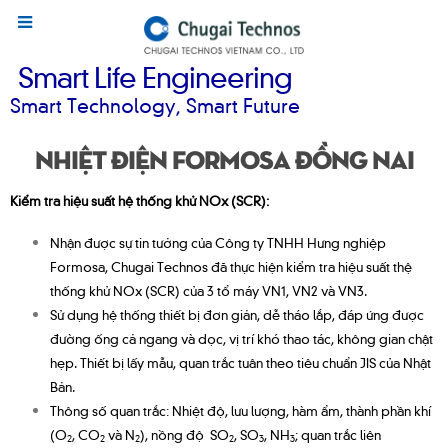
Smart Life Engineering
Smart Technology, Smart Future
Nhiệt điện Formosa Đồng Nai
Kiểm tra hiệu suất hệ thống khử NOx
(SCR):
Nhận được sự tin tưởng của Công ty TNHH Hưng nghiệp
Formosa, Chugai Technos đã thực hiện kiểm tra hiệu suất thệ
thống khử NOx (SCR) của 3 tổ máy VN1, VN2 và VN3.
Sử dụng hệ thống thiết bị đơn giản, dễ tháo lắp, đáp ứng được
đường ống cả ngang và dọc, vị trí khó thao tác, không gian chật
hẹp. Thiết bị lấy mẫu, quan trắc tuân theo tiêu chuẩn JIS của Nhật
Bản.
Thông số quan trắc: Nhiệt độ, lưu lượng, hàm ẩm, thành phần khí
(O
, CO
và N
), nồng độ SO
, SO
, NH
; quan trắc liên
2
2
2
2
3
3