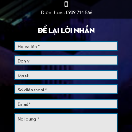
Điện thoại: 0909-714-566
ĐỂ LẠI LỜI NHẮN