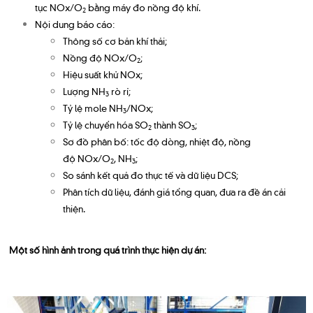
tục NOx/O
bằng máy đo nồng độ khí.
2
Nội dung báo cáo:
Thông số cơ bản khí thải;
Nồng độ NOx/O
;
2
Hiệu suất khử NOx;
Lượng NH
rò rỉ;
3
Tỷ lệ mole NH
/NOx;
3
Tỷ lệ chuyển hóa SO
thành SO
;
2
3
Sơ đồ phân bố: tốc độ dòng, nhiệt độ, nồng
độ NOx/O
, NH
;
2
3
So sánh kết quả đo thực tế và dữ liệu DCS;
Phân tích dữ liệu, đánh giá tổng quan, đưa ra đề án cải
thiện.
Một số hình ảnh trong quá trình thực hiện dự án: