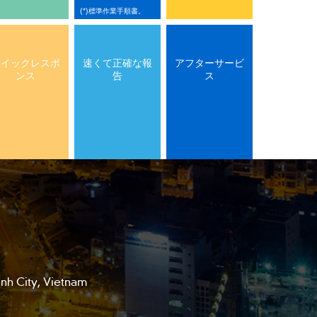
(*)標準作業手順書。
クイックレスポ
速くて正確な報
アフターサービ
ンス
告
ス
h City, Vietnam