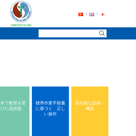
日本で教育を受
標準作業手順書
高性能な設備・
けた高技能
に基づく 正し
機器
い操作