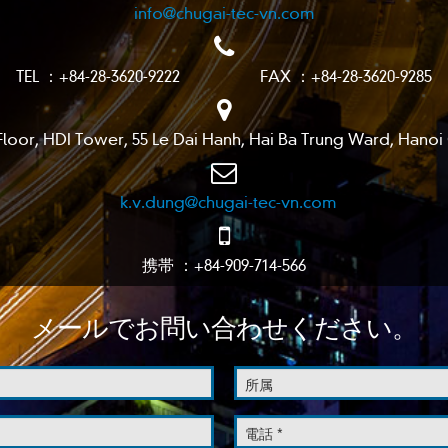
info@chugai-tec-vn.com
TEL ：+84-28-3620-9222 FAX ：+84-28-3620-9285
or, HDI Tower, 55 Le Dai Hanh, Hai Ba Trung Ward, Hanoi 
k.v.dung@chugai-tec-vn.com
携帯 ：+84-909-714-566
メールでお問い合わせください。